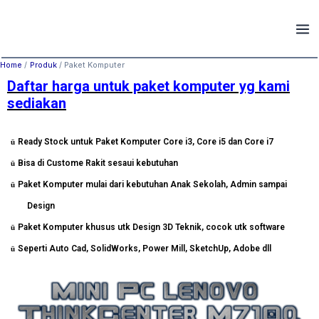
Skip
Mai
to
Men
content
Home
Produk
Paket Komputer
Daftar harga untuk paket komputer yg kami
sediakan
Ready Stock untuk Paket Komputer Core i3, Core i5 dan Core i7
ü
Bisa di Custome Rakit sesaui kebutuhan
ü
Paket Komputer mulai dari kebutuhan Anak Sekolah, Admin sampai
ü
Design
Paket Komputer khusus utk Design 3D Teknik, cocok utk software
ü
Seperti Auto Cad, SolidWorks, Power Mill, SketchUp, Adobe dll
ü