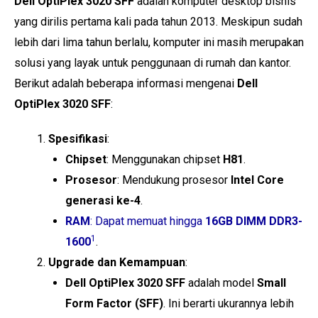
Dell OptiPlex 3020 SFF
adalah komputer desktop bisnis
yang dirilis pertama kali pada tahun 2013. Meskipun sudah
lebih dari lima tahun berlalu, komputer ini masih merupakan
solusi yang layak untuk penggunaan di rumah dan kantor.
Berikut adalah beberapa informasi mengenai
Dell
OptiPlex 3020 SFF
:
Spesifikasi
:
Chipset
: Menggunakan chipset
H81
.
Prosesor
: Mendukung prosesor
Intel Core
generasi ke-4
.
RAM
: Dapat memuat hingga
16GB DIMM DDR3-
1
1600
.
Upgrade dan Kemampuan
:
Dell OptiPlex 3020 SFF
adalah model
Small
Form Factor (SFF)
. Ini berarti ukurannya lebih