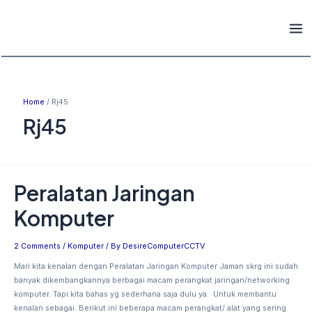
Skip
Mai
to
Men
content
Home
Rj45
Rj45
Peralatan Jaringan
Peralatan
Jaringan
Komputer
Komputer
2 Comments
/
Komputer
/ By
DesireComputerCCTV
Mari kita kenalan dengan Peralatan Jaringan Komputer Jaman skrg ini sudah
banyak dikembangkannya berbagai macam perangkat jaringan/networking
komputer. Tapi kita bahas yg sederhana saja dulu ya. Untuk membantu
kenalan sebagai. Berikut ini beberapa macam perangkat/ alat yang sering