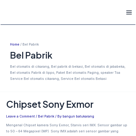
Skip
Mai
to
Men
content
Home
Bel Pabrik
Bel Pabrik
Bel otomatis di cikarang, Bel pabrik di bekasi, Bel otomatis di jababeka,
Bel otomatis Pabrik di lippo, Paket Bel otomatis Paging, speaker Toa
Service Bel otomatis cikarang, Service Bel otomatis Bekasi
Chipset Sony Exmor
Chipset
Sony
Exmor
Leave a Comment
/
Bel Pabrik
/ By
bangun batukarang
Mengenal Chipset kamera Sony Exmor, Starvis seri IMX. Sensor gambar up
to 50 – 64 Megapixel (MP) Sony IMX adalah seri sensor gambar yang