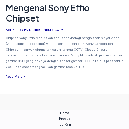
Mengenal Sony Effio
Mengenal
Sony
Chipset
Effio
Chipset
Bel Pabrik
/ By
DesireComputerCCTV
Chipset Sony Effio Merupakan sebuah teknologi pengolahan sinyal video
(video signal processing) yang dikembangkan oleh Sony Corporation.
Chipset ini banyak digunakan dalam kamera CCTV (Closed Circuit
Television) dan kamera keamanan lainnya. Sony Effio adalah prosesor sinyal
gambar (ISP) yang bekerja dengan sensor gambar CCD. Itu dirilis pada tahun
2009 dan dapat menghasilkan gambar resolusi HD …
Read More »
Home
Produk
Hub Kami