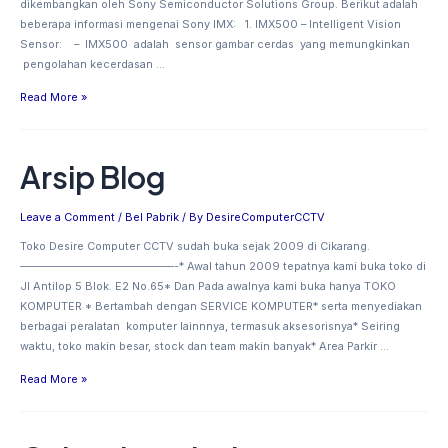
dikembangkan oleh Sony Semiconductor Solutions Group. Berikut adalah
beberapa informasi mengenai Sony IMX: 1. IMX500 – Intelligent Vision
Sensor: – IMX500 adalah sensor gambar cerdas yang memungkinkan
pengolahan kecerdasan …
Read More »
Arsip Blog
Arsip
Blog
Leave a Comment
/
Bel Pabrik
/ By
DesireComputerCCTV
Toko Desire Computer CCTV sudah buka sejak 2009 di Cikarang.
——————————————-* Awal tahun 2009 tepatnya kami buka toko di
Jl Antilop 5 Blok. E2 No.65* Dan Pada awalnya kami buka hanya TOKO
KOMPUTER * Bertambah dengan SERVICE KOMPUTER* serta menyediakan
berbagai peralatan komputer lainnnya, termasuk aksesorisnya* Seiring
waktu, toko makin besar, stock dan team makin banyak* Area Parkir …
Read More »