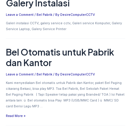
Galery Instalasi
Leave a Comment
/
Bel Pabrik
/ By
DesireComputerCCTV
Galeri instalasi CCTV, galery service cctv, Galeri service Komputer, Galery
Service Laptop, Galery Service Printer
Bel Otomatis untuk Pabrik
Bel
Otomatis
dan Kantor
untuk
Pabrik
dan
Leave a Comment
/
Bel Pabrik
/ By
DesireComputerCCTV
Kantor
Kami menyediakan Bel otomatis untuk Pabrik dan Kantor, paket Bel Paging
cikarang Bekasi, bisa play MP3. Toa Bel Pabrik, Bel Sekolah Paket Hemat
Bel Paging Pabrik ( Tapi Speaker tetap pakai yang Branded/ TOA ) Isi Paket
antara lain: ü Bel otomatis bisa Play MP3 (USB/MMC Card ) ü MMC/ SD
card Berisi Lagu MP3 …
Read More »