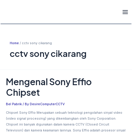
Skip
Mai
to
Men
content
Home
cctv sony cikarang
cctv sony cikarang
Mengenal Sony Effio
Mengenal
Sony
Chipset
Effio
Chipset
Bel Pabrik
/ By
DesireComputerCCTV
Chipset Sony Effio Merupakan sebuah teknologi pengolahan sinyal video
(video signal processing) yang dikembangkan oleh Sony Corporation.
Chipset ini banyak digunakan dalam kamera CCTV (Closed Circuit
Television) dan kamera keamanan lainnya. Sony Effio adalah prosesor sinyal